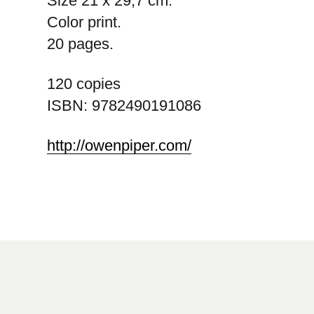
Size 21 x 29,7 cm.
Color print.
20 pages.
120 copies
ISBN: 9782490191086
http://owenpiper.com/